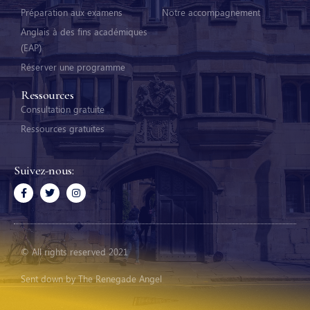
Préparation aux examens
Notre accompagnement
Anglais à des fins académiques
(EAP)
Réserver une programme
Ressources
Consultation gratuite
Ressources gratuites
Suivez-nous:
© All rights reserved 2021
Sent down by The Renegade Angel